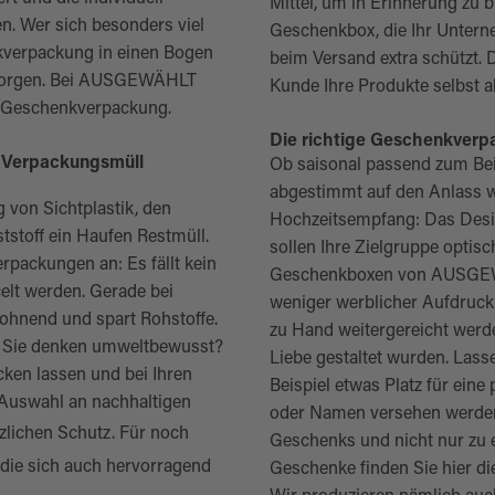
Mittel, um in Erinnerung zu b
. Wer sich besonders viel
Geschenkbox, die Ihr Untern
kverpackung in einen Bogen
beim Versand extra schützt
t sorgen. Bei AUSGEWÄHLT
Kunde Ihre Produkte selbst 
le Geschenkverpackung.
Die richtige Geschenkverp
 Verpackungsmüll
Ob saisonal passend zum Bei
abgestimmt auf den Anlass w
von Sichtplastik, den
Hochzeitsempfang: Das Desig
stoff ein Haufen Restmüll.
sollen Ihre Zielgruppe opti
packungen an: Es fällt kein
Geschenkboxen von AUSGEWÄ
elt werden. Gerade bei
weniger werblicher Aufdruck
lohnend und spart Rohstoffe.
zu Hand weitergereicht werd
d Sie denken umweltbewusst?
Liebe gestaltet wurden. La
ken lassen und bei Ihren
Beispiel etwas Platz für eine
 Auswahl an nachhaltigen
oder Namen versehen werden
zlichen Schutz. Für noch
Geschenks und nicht nur zu ei
 die sich auch hervorragend
Geschenke finden Sie hier di