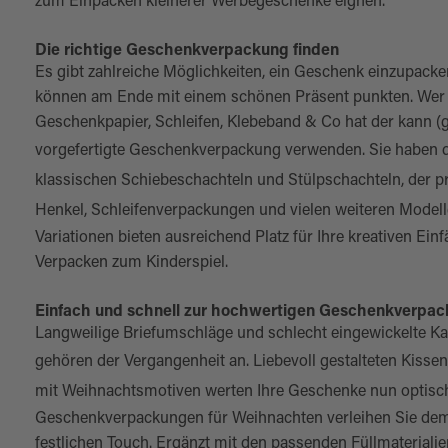
zum Einpacken kleinerer Werbegeschenke eignen.
Die richtige Geschenkverpackung finden
Es gibt zahlreiche Möglichkeiten, ein Geschenk einzupack
können am Ende mit einem schönen Präsent punkten. Wer 
Geschenkpapier, Schleifen, Klebeband & Co hat der kann (ga
vorgefertigte
Geschenkverpackung
verwenden. Sie haben 
klassischen
Schiebeschachteln
und
Stülpschachteln
, der 
Henkel
,
Schleifenverpackungen
und vielen weiteren Modell
Variationen bieten ausreichend Platz für Ihre kreativen Einf
Verpacken zum Kinderspiel.
Einfach und schnell zur hochwertigen Geschenkverpa
Langweilige Briefumschläge und schlecht eingewickelte K
gehören der Vergangenheit an. Liebevoll gestalteten
Kissen
mit Weihnachtsmotiven
werten Ihre Geschenke nun optisch
Geschenkverpackungen für Weihnachten verleihen Sie dem
festlichen Touch. Ergänzt mit den passenden Füllmaterialie