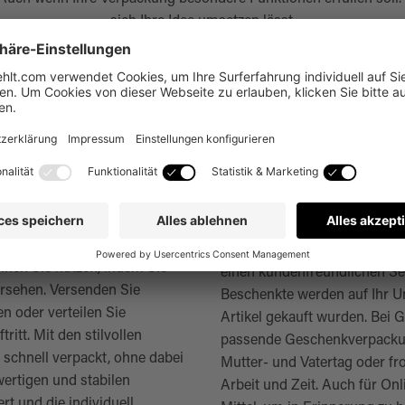
sich Ihre Idee umsetzen lässt.
Anfrage starten
ohne lästiges
Bedruckte Geschenkverpack
Bieten Sie Ihren Käufern di
önnen Sie nutzen, indem Sie
einen kundenfreundlichen Ser
rsehen. Versenden Sie
Beschenkte werden auf Ihr U
n oder verteilen Sie
Artikel gekauft wurden. Bei
tt. Mit den stilvollen
passende Geschenkverpackung
schnell verpackt, ohne dabei
Mutter- und Vatertag oder f
ertigen und stabilen
Arbeit und Zeit. Auch für O
t und die individuell