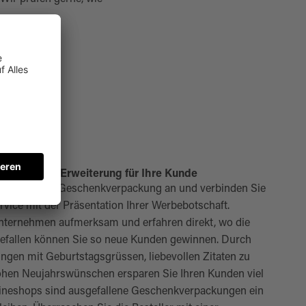
ungen als Erweiterung für Ihre Kunde
e Option einer Geschenkverpackung an und verbinden Sie
vice mit der Präsentation Ihrer Werbebotschaft.
nternehmen aufmerksam und erfahren direkt, wo die
 Gefallen können Sie so neue Kunden gewinnen. Durch
en mit Geburtstagsgrüssen, liebevollen Zitaten zu
rohen Neujahrswünschen ersparen Sie Ihren Kunden viel
nlineshops sind ausgefallene Geschenkverpackungen ein