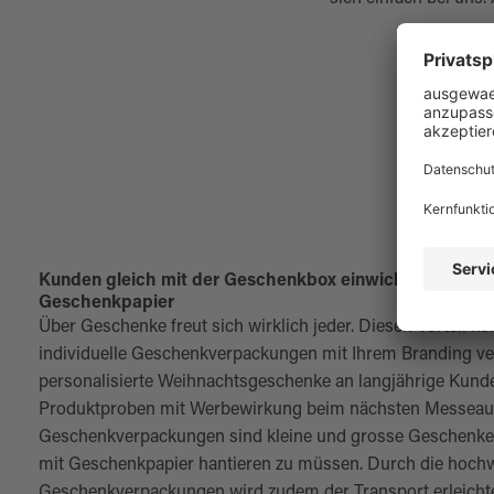
Kunden gleich mit der Geschenkbox einwickeln – ganz 
Geschenkpapier
Über Geschenke freut sich wirklich jeder. Diesen Vorteil k
individuelle Geschenkverpackungen mit Ihrem Branding ve
personalisierte Weihnachtsgeschenke an langjährige Kunde
Produktproben mit Werbewirkung beim nächsten Messeauftri
Geschenkverpackungen sind kleine und grosse Geschenke 
mit Geschenkpapier hantieren zu müssen. Durch die hochw
Geschenkverpackungen wird zudem der Transport erleichter