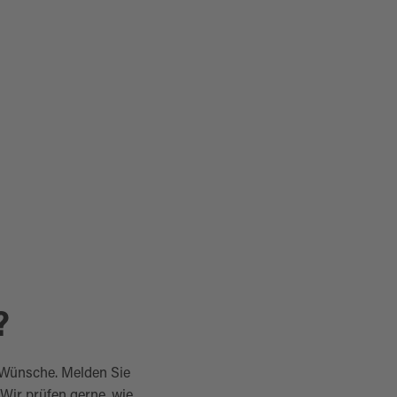
?
 Wünsche. Melden Sie
 Wir prüfen gerne, wie