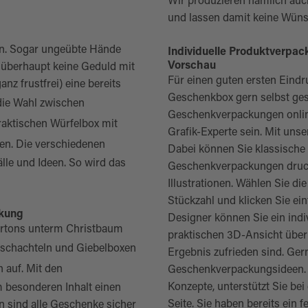
Wir produzieren nämlich au
und lassen damit keine Wünsc
en. Sogar ungeübte Hände
Individuelle Produktverpac
Vorschau
überhaupt keine Geduld mit
Für einen guten ersten Eindr
nz frustfrei) eine bereits
Geschenkbox gern selbst gest
die Wahl zwischen
Geschenkverpackungen online
praktischen
Würfelbox mit
Grafik-Experte sein. Mit uns
en. Die verschiedenen
Dabei können Sie klassische 
älle und Ideen. So wird das
Geschenkverpackungen drucke
Illustrationen. Wählen Sie 
Stückzahl und klicken Sie ein
ckung
Designer können Sie ein indiv
artons unterm Christbaum
praktischen 3D-Ansicht überp
schachteln
und
Giebelboxen
Ergebnis zufrieden sind. Ger
 auf. Mit den
Geschenkverpackungsideen. U
Konzepte, unterstützt Sie be
 besonderen Inhalt einen
Seite. Sie haben bereits ein
n sind alle Geschenke sicher