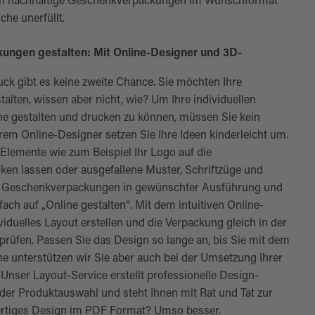
ch nachhaltige Geschenkverpackungen im Wunschformat
he unerfüllt.
kungen gestalten: Mit Online-Designer und 3D-
uck gibt es keine zweite Chance. Sie möchten Ihre
alten, wissen aber nicht, wie? Um Ihre individuellen
 gestalten und drucken zu können, müssen Sie kein
erem Online-Designer setzen Sie Ihre Ideen kinderleicht um.
Elemente wie zum Beispiel Ihr Logo auf die
n lassen oder ausgefallene Muster, Schriftzüge und
die Geschenkverpackungen in gewünschter Ausführung und
fach auf „Online gestalten“. Mit dem intuitiven Online-
iduelles Layout erstellen und die Verpackung gleich in der
rüfen. Passen Sie das Design so lange an, bis Sie mit dem
ne unterstützen wir Sie aber auch bei der Umsetzung Ihrer
nser Layout-Service erstellt professionelle Design-
i der Produktauswahl und steht Ihnen mit Rat und Tat zur
 fertiges Design im PDF Format? Umso besser.