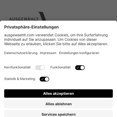
Über uns
Online Designer
Individual-Service
Kontakt
FAQ
Copyright © 2022 alle Rechte vorbehalten. Augewählt
Verpackt GmbH, Etzelblickstrasse 1, 8834 Schindellegi
| Geschäftsführer: Tanja Hammerl, Manfred Treutler